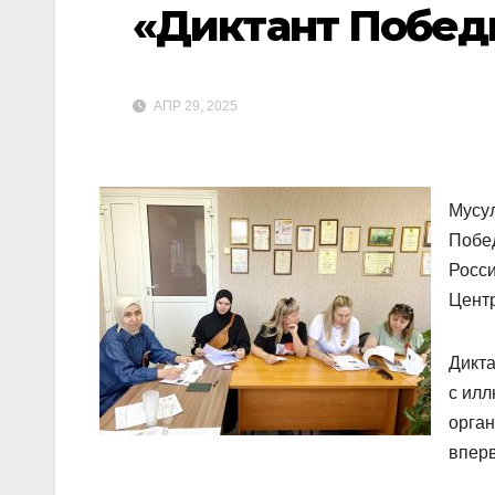
«Диктант Побед
АПР 29, 2025
Мусул
Побе
Росси
Центр
Дикта
с илл
орган
впер