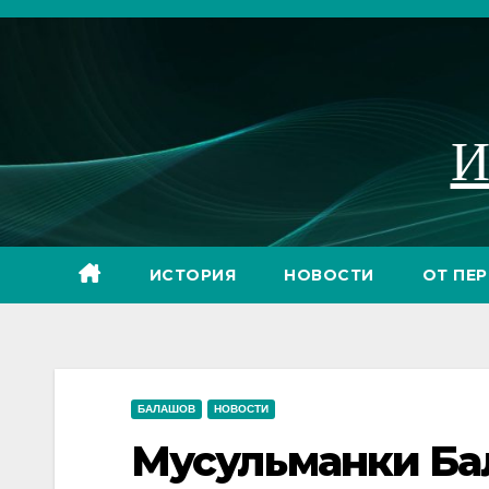
Перейти
к
содержимому
И
ИСТОРИЯ
НОВОСТИ
ОТ ПЕ
БАЛАШОВ
НОВОСТИ
Мусульманки Ба