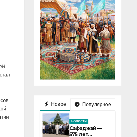
ей
стал
осов
Новое
Популярное
кой
ятии
НОВОСТИ
Сафаджай —
575 лет