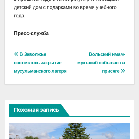
детский дом с подарками во время учебного
года.
Пресс-служба
Навигация
В Заволжье
Вольский имам-
состоялось закрытие
мухтасиб побывал на
по
мусульманского лагеря
присяге
записям
Похожая запись