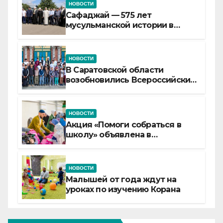
НОВОСТИ
Сафаджай — 575 лет
мусульманской истории в
самой сердцевине России
НОВОСТИ
В Саратовской области
возобновились Всероссийские
детские смены «Муслим»
НОВОСТИ
Акция «Помоги собраться в
школу» объявлена в
Татарстане
НОВОСТИ
Малышей от года ждут на
уроках по изучению Корана