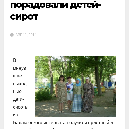
порадовали детей-
сирот
АВГ 11, 2014
В
минув
шие
выход
ные
дети-
сироты
из
Балаковского интерната получили приятный и