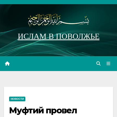
Перейти
к
содержимому
ИСЛАМ В ПОВОЛЖЬЕ
НОВОСТИ
Муфтий провел