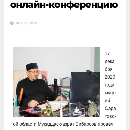
онлайн-конференцию
ДЕК 18, 2020
17
дека
бря
2020
года
муфт
ий
Сара
товск
ой области Мукаддас-хазрат Бибарсов провел