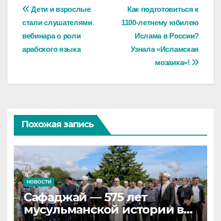
Навигация
Дети и взрослые
Как подготовиться к
стали слушателями
1100-летнему юбилею
по
вебинара о роли
Ислама в России?
записям
арабского языка
Узнала «Исламская
мозаика»!
Похожая запись
НОВОСТИ
Сафаджай — 575 лет
мусульманской истории в