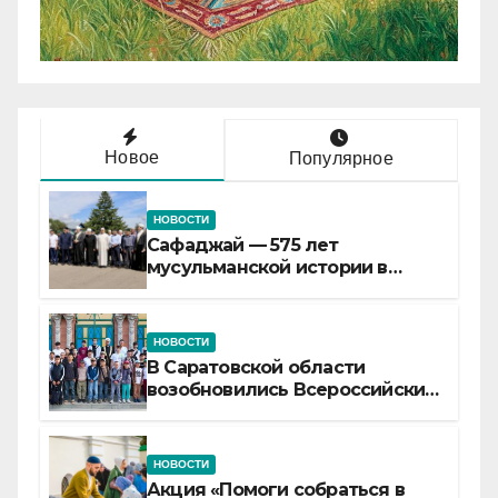
Новое
Популярное
НОВОСТИ
Сафаджай — 575 лет
мусульманской истории в
самой сердцевине России
НОВОСТИ
В Саратовской области
возобновились Всероссийские
детские смены «Муслим»
НОВОСТИ
Акция «Помоги собраться в