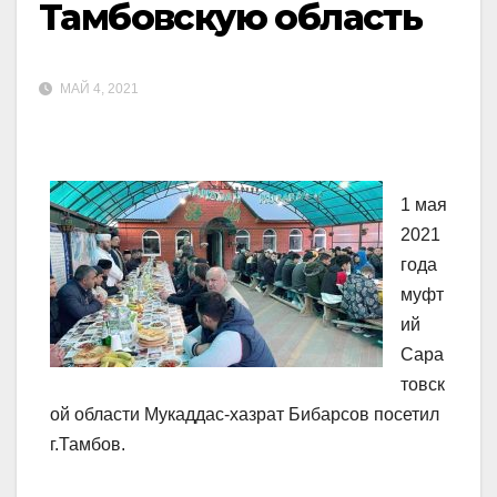
Тамбовскую область
МАЙ 4, 2021
1 мая
2021
года
муфт
ий
Сара
товск
ой области Мукаддас-хазрат Бибарсов посетил
г.Тамбов.