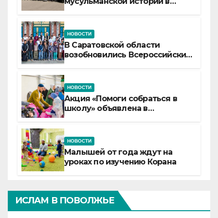
мусульманской истории в
самой сердцевине России
НОВОСТИ
В Саратовской области
возобновились Всероссийские
детские смены «Муслим»
НОВОСТИ
Акция «Помоги собраться в
школу» объявлена в
Татарстане
НОВОСТИ
Малышей от года ждут на
уроках по изучению Корана
ИСЛАМ В ПОВОЛЖЬЕ