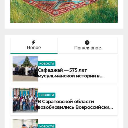
Новое
Популярное
НОВОСТИ
Сафаджай — 575 лет
мусульманской истории в
самой сердцевине России
НОВОСТИ
В Саратовской области
возобновились Всероссийские
детские смены «Муслим»
НОВОСТИ