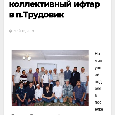
коллективный ифтар
в п.Трудовик
МАЙ 16, 2019
На
мин
увш
ей
нед
еле
в
пос
елке