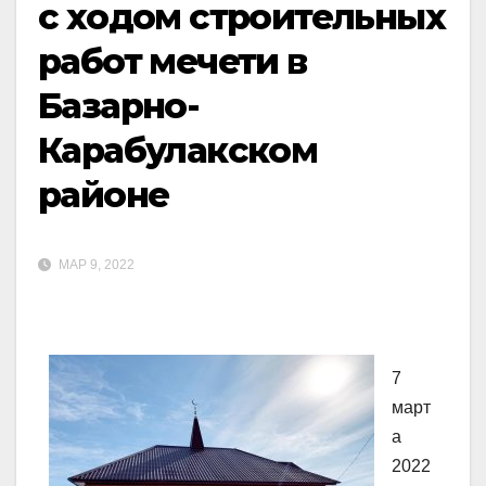
с ходом строительных
работ мечети в
Базарно-
Карабулакском
районе
МАР 9, 2022
7
март
а
2022