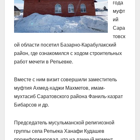
года
муфт
ий
Сара
товск
ой области посетил Базарно-Карабулакский
район, где ознакомился с ходом строительных
работ мечети в Репьевке.
Вместе с ним визит совершили заместитель
муфтия Ахмед-хаджи Махметов, имам-
мухтасиб Саратовского района Фаниль-хазрат
Бибарсов и др.
Председатель мусульманской религиозной
группы села Репьека Ханафи Кудашев
проинформировал, что на данный момент