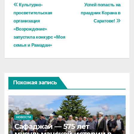
Навигация
Культурно-
Успей попасть на
просветительская
праздник Корана в
по
организация
Саратове!
записям
«Возрождение»
запустила конкурс «Моя
семья и Рамадан»
Похожая запись
НОВОСТИ
Сафаджай — 575 лет
мусульманской истории в