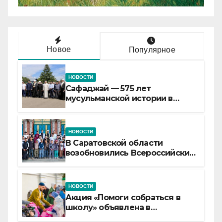
Новое
Популярное
НОВОСТИ
Сафаджай — 575 лет
мусульманской истории в
самой сердцевине России
НОВОСТИ
В Саратовской области
возобновились Всероссийские
детские смены «Муслим»
НОВОСТИ
Акция «Помоги собраться в
школу» объявлена в
Татарстане