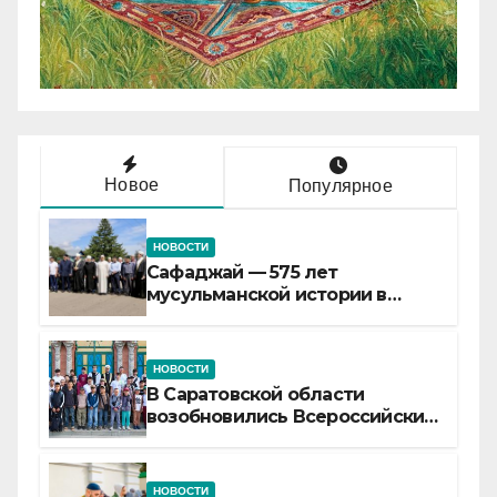
Новое
Популярное
НОВОСТИ
Сафаджай — 575 лет
мусульманской истории в
самой сердцевине России
НОВОСТИ
В Саратовской области
возобновились Всероссийские
детские смены «Муслим»
НОВОСТИ