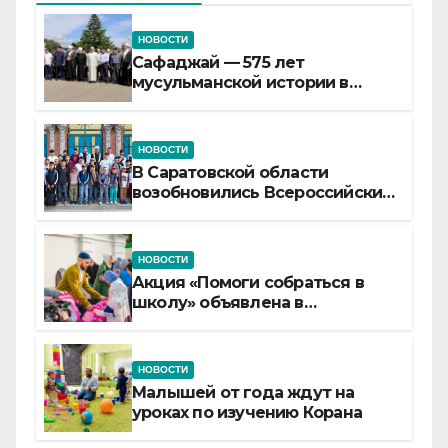
НОВОСТИ
Сафаджай — 575 лет
мусульманской истории в
самой сердцевине России
НОВОСТИ
В Саратовской области
возобновились Всероссийские
детские смены «Муслим»
НОВОСТИ
Акция «Помоги собраться в
школу» объявлена в
Татарстане
НОВОСТИ
Малышей от года ждут на
уроках по изучению Корана