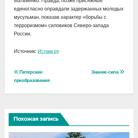
Матвиенко. Правда, позже присяжные
единогласно оправдали задержанных молодых
мусульман, показав характер «борьбы с
терроризмом» силовиков Северо-запада
России.
Источник:
Ислам.ру
Навигация
Питерские
Знание-сила
преобразования
по
записям
Похожая запись