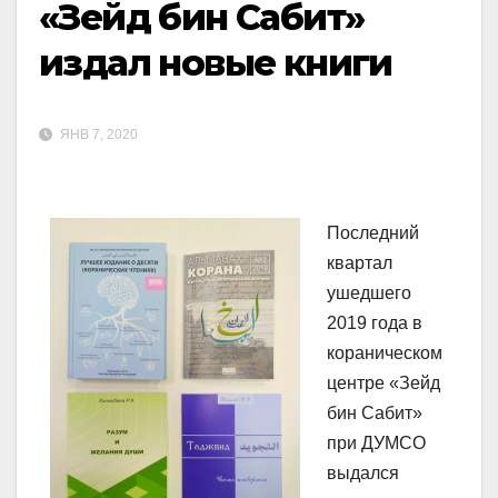
«Зейд бин Сабит»
издал новые книги
ЯНВ 7, 2020
Последний
квартал
ушедшего
2019 года в
кораническом
центре «Зейд
бин Сабит»
при ДУМСО
выдался