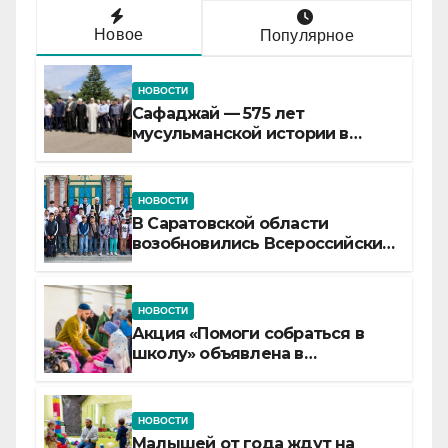
Новое
Популярное
НОВОСТИ
Сафаджай — 575 лет
мусульманской истории в
самой сердцевине России
НОВОСТИ
В Саратовской области
возобновились Всероссийские
детские смены «Муслим»
НОВОСТИ
Акция «Помоги собраться в
школу» объявлена в
Татарстане
НОВОСТИ
Малышей от года ждут на