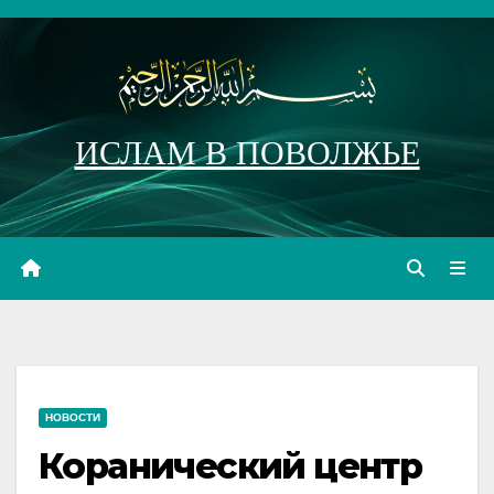
Перейти
к
содержимому
ИСЛАМ В ПОВОЛЖЬЕ
НОВОСТИ
Коранический центр