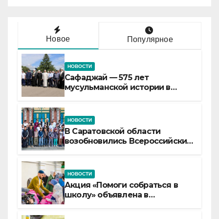
Новое
Популярное
НОВОСТИ
Сафаджай — 575 лет
мусульманской истории в
самой сердцевине России
НОВОСТИ
В Саратовской области
возобновились Всероссийские
детские смены «Муслим»
НОВОСТИ
Акция «Помоги собраться в
школу» объявлена в
Татарстане