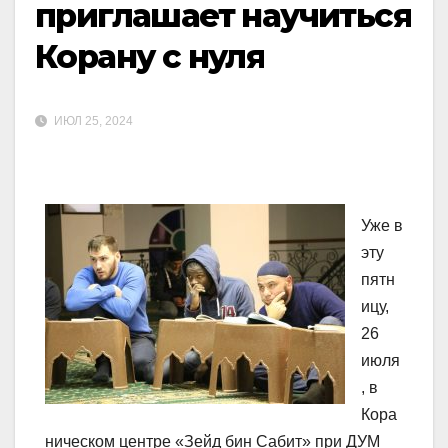
приглашает научиться
Корану с нуля
ИЮЛ 25, 2024
Уже в
эту
пятн
ицу,
26
июля
, в
Кора
ническом центре «Зейд бин Сабит» при ДУМ