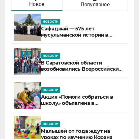
Новое
Популярное
НОВОСТИ
Сафаджай — 575 лет
мусульманской истории в
самой сердцевине России
НОВОСТИ
В Саратовской области
возобновились Всероссийские
детские смены «Муслим»
НОВОСТИ
Акция «Помоги собраться в
школу» объявлена в
Татарстане
НОВОСТИ
Малышей от года ждут на
уроках по изучению Корана