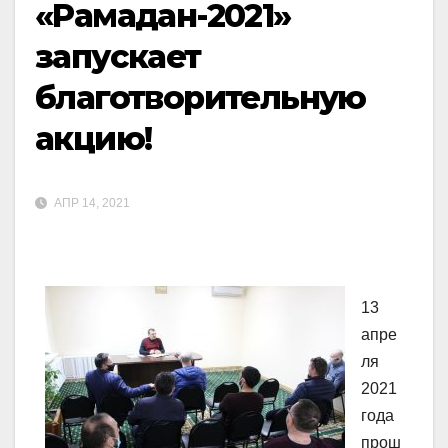
«Рамадан-2021»
запускает
благотворительную
акцию!
АПР 14, 2021
13
апре
ля
2021
года
прош