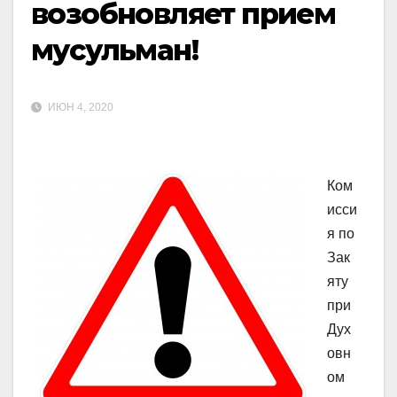
возобновляет прием
мусульман!
ИЮН 4, 2020
Ком
исси
я по
Зак
яту
при
Дух
овн
ом