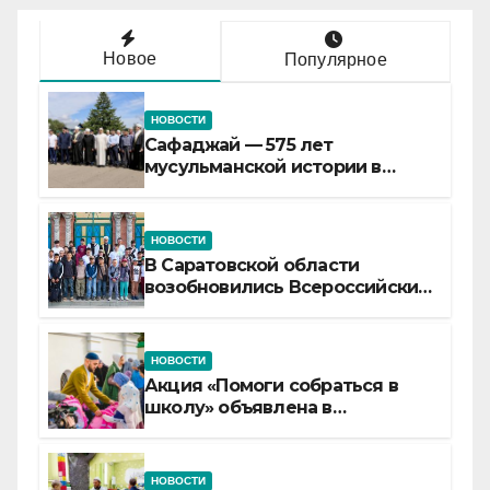
Новое
Популярное
НОВОСТИ
Сафаджай — 575 лет
мусульманской истории в
самой сердцевине России
НОВОСТИ
В Саратовской области
возобновились Всероссийские
детские смены «Муслим»
НОВОСТИ
Акция «Помоги собраться в
школу» объявлена в
Татарстане
НОВОСТИ