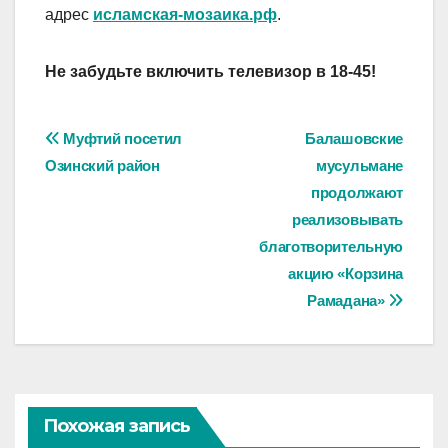
адрес
исламская-мозаика.рф
.
Не забудьте включить телевизор в 18-45!
Навигация
Муфтий посетил
Балашовские
Озинский район
мусульмане
по
продолжают
записям
реализовывать
благотворительную
акцию «Корзина
Рамадана»
Похожая запись