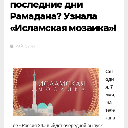
последние дни
Рамадана? Узнала
«Исламская мозаика»!
МАЙ 7, 2021
Сег
одн
я,
7
мая,
на
теле
кана
ле «Россия 24» выйдет очередной выпуск