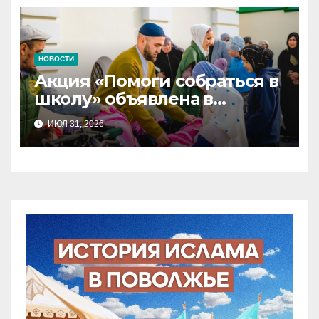
НОВОСТИ
Акция «Помоги собраться в
школу» объявлена в
Татарстане
ИЮЛ 31, 2026