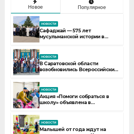
Новое
Популярное
НОВОСТИ
Сафаджай — 575 лет
мусульманской истории в
самой сердцевине России
НОВОСТИ
В Саратовской области
возобновились Всероссийские
детские смены «Муслим»
НОВОСТИ
Акция «Помоги собраться в
школу» объявлена в
Татарстане
НОВОСТИ
Малышей от года ждут на