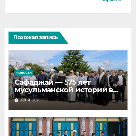
Похожая запись
НОВОСТИ
Сафаджай — 575 лет
мусульманской истории в
самой сердцевине России
АВГ 4, 2026