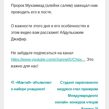
Пророк Мухаммад (алейхи салям) завещал нам
проводить его в посте.
О важности этого дня и его особенностях в
этом видео вам расскажет Абдульхаким
Джафар.
Не забудьте подписаться на канал
https://www.youtube.com/channel/UChpx…
Это
важно для нас!
Навигация
«Мактаб» объявляет
Студент саратовского
о наборе учащихся!
медресе стал призером
по
Международного
записям
онлайн- конкурса чтецов
Корана