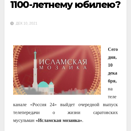
1100-летнему юбилею?
ДЕК 10, 2021
Сего
дня,
10
дека
бря,
на
теле
канале «Россия 24» выйдет очередной выпуск
телепередачи о жизни саратовских
мусульман
«Исламская мозаика»
.