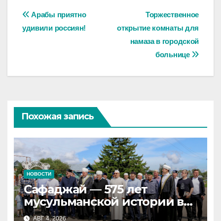
Навигация
Арабы приятно
Торжественное
удивили россиян!
открытие комнаты для
по
намаза в городской
записям
больнице
Похожая запись
НОВОСТИ
Сафаджай — 575 лет
мусульманской истории в
самой сердцевине России
АВГ 4, 2026