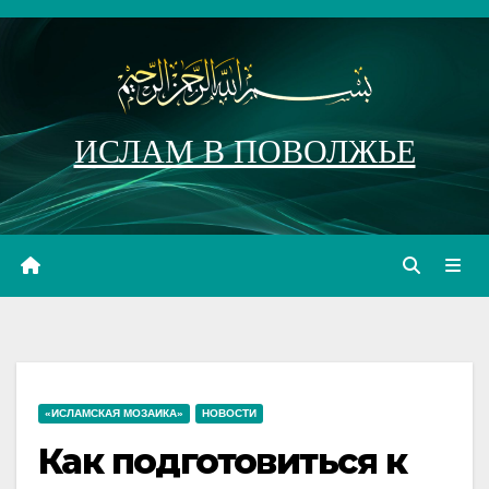
Перейти
к
содержимому
ИСЛАМ В ПОВОЛЖЬЕ
«ИСЛАМСКАЯ МОЗАИКА»
НОВОСТИ
Как подготовиться к