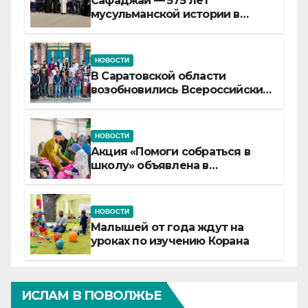
Сафаджай — 575 лет
мусульманской истории в
самой сердцевине России
НОВОСТИ
В Саратовской области
возобновились Всероссийские
детские смены «Муслим»
НОВОСТИ
Акция «Помоги собраться в
школу» объявлена в
Татарстане
НОВОСТИ
Малышей от года ждут на
уроках по изучению Корана
ИСЛАМ В ПОВОЛЖЬЕ