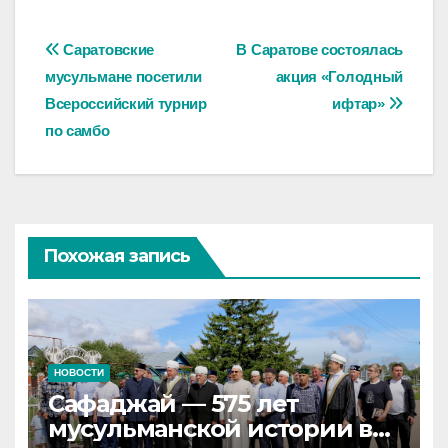
Навигация
Саратовские
В Саратове состоялась
мусульмане посетили
акция «Голодный
по
Всероссийский турнир
ифтар»
записям
по самбо
Похожая запись
НОВОСТИ
Сафаджай — 575 лет
мусульманской истории в