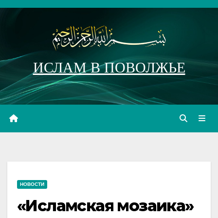
Перейти
к
содержимому
ИСЛАМ В ПОВОЛЖЬЕ
НОВОСТИ
«Исламская мозаика»