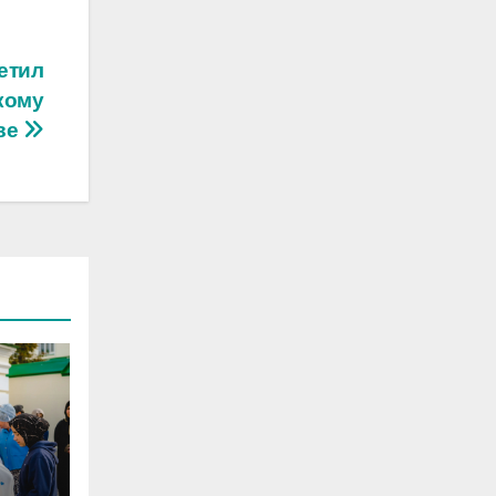
етил
кому
ве