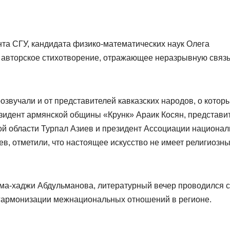
та СГУ, кандидата физико-математических наук Олега
 авторское стихотворение, отражающее неразрывную связ
звучали и от представителей кавказских народов, о котор
езидент армянской общины «Крунк» Араик Косян, представи
ой области Турпал Азиев и президент Ассоциации национал
в, отметили, что настоящее искусство не имеет религиозн
ма-хаджи Абдульманова, литературный вечер проводился с
гармонизации межнациональных отношений в регионе.