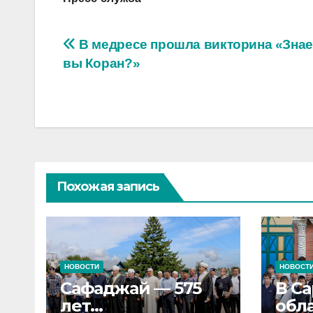
Навигация
В медресе прошла викторина «Знае
вы Коран?»
по
записям
Похожая запись
НОВОСТИ
НОВОСТ
Сафаджай — 575
В С
лет
обл