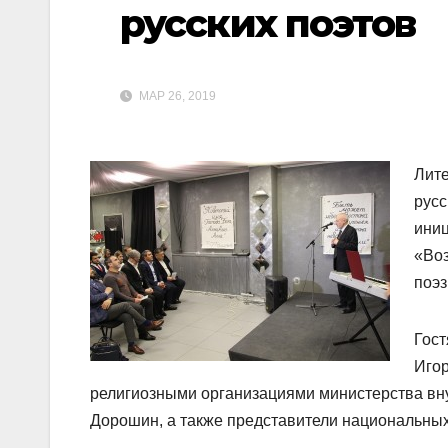
русских поэтов
МАР 26, 2019
Лите
русс
иниц
«Во
поэз
Гост
Иго
религиозными организациями министерства вн
Дорошин, а также представители национальных 