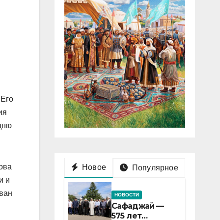
 Его
ия
дню
ова
Новое
Популярное
и и
ван
НОВОСТИ
Сафаджай —
575 лет