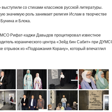
 выступили со стихами классиков русской литературы.
кую значимую роль занимает религия Ислам в творчестве
 Бунина и Блока.
ДУМСО Рифат-хаджи Давыдов процитировал известное
одитель коранического центра «Зейд бин Сабит» при ДУМС
ке отрывок из «Подражания Корану», который впечатлил