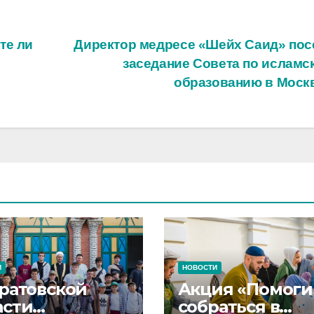
те ли
Директор медресе «Шейх Саид» пос
заседание Совета по исламс
образованию в Моск
И
НОВОСТИ
аратовской
Акция «Помоги
асти
собраться в