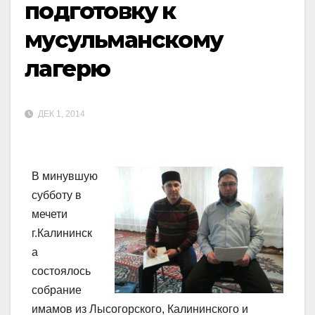
подготовку к
мусульманскому
лагерю
ДЕК 1, 2014
В минувшую
субботу в
мечети
г.Калининск
а
состоялось
собрание
имамов из Лысогорского, Калининского и