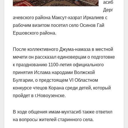
асиб
Дерг
ачевского района Максут-хазрат Иркалиев с
рабочим визитом посетил село Осинов Гай
Ершовского района.
После коллективного Джума-намаза в местной
мечети он рассказал единоверцам о подготовке
к празднованию 1100-летия официального
принятия Ислама народами Волжской
Булгарии, о предстоящем VI Областном
конкурсе чтецов Корана среди детей, который
пройдет в г.Новоузенске.
В ходе общения имам-мухтасиб также ответил
на вопросы жителей старинного села.