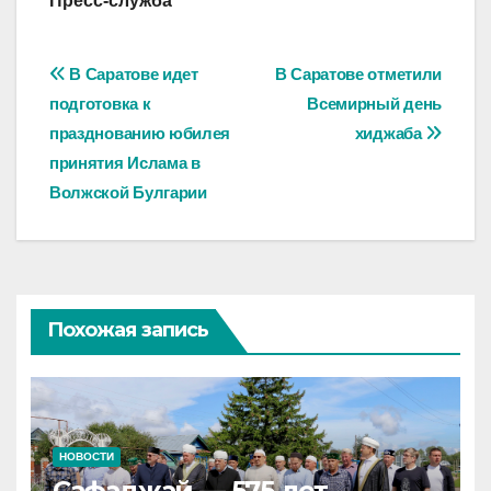
Пресс-служба
Навигация
В Саратове идет
В Саратове отметили
подготовка к
Всемирный день
по
празднованию юбилея
хиджаба
записям
принятия Ислама в
Волжской Булгарии
Похожая запись
НОВОСТИ
Сафаджай — 575 лет