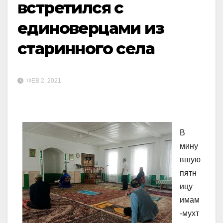
встретился с
единоверцами из
старинного села
ФЕВ 2, 2021
В
мину
вшую
пятн
ицу
имам
-мухт