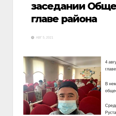
заседании Обще
главе района
АВГ 5, 2021
4 авг
главе
В нем
общес
Среди
Руста