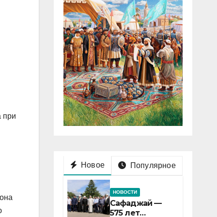
а при
Новое
Популярное
НОВОСТИ
йона
Сафаджай —
ю
575 лет