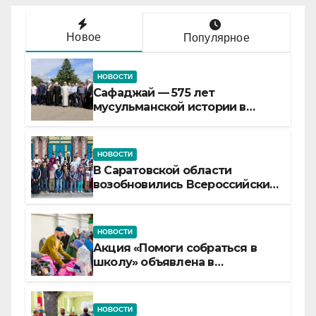
Новое
Популярное
НОВОСТИ
Сафаджай — 575 лет
мусульманской истории в
самой сердцевине России
НОВОСТИ
В Саратовской области
возобновились Всероссийские
детские смены «Муслим»
НОВОСТИ
Акция «Помоги собраться в
школу» объявлена в
Татарстане
НОВОСТИ