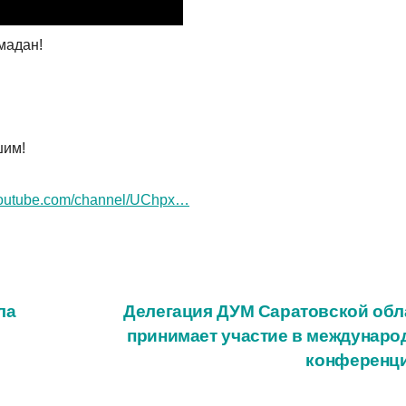
мадан!
шим!
youtube.com/channel/UChpx…​
ла
Делегация ДУМ Саратовской обл
принимает участие в междунаро
конференц