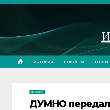
Перейти
к
содержимому
И
ИСТОРИЯ
НОВОСТИ
ОТ ПЕ
НОВОСТИ
ДУМНО передало