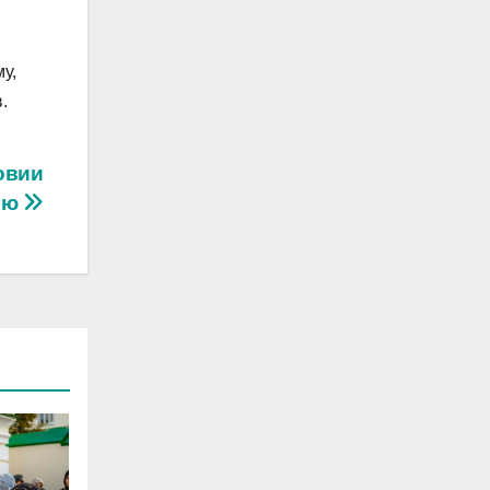
у,
.
овии
ею