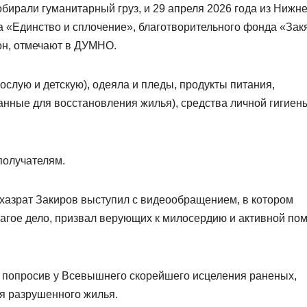
бирали гуманитарный груз, и 29 апреля 2026 года из Нижне
а «Единство и сплочение», благотворительного фонда «Закя
н, отмечают в ДУМНО.
слую и детскую), одеяла и пледы, продукты питания,
нные для восстановления жилья), средства личной гигиен
получателям.
хазрат Закиров выступил с видеообращением, в котором
благое дело, призвал верующих к милосердию и активной по
х, попросив у Всевышнего скорейшего исцеления раненых,
я разрушенного жилья.