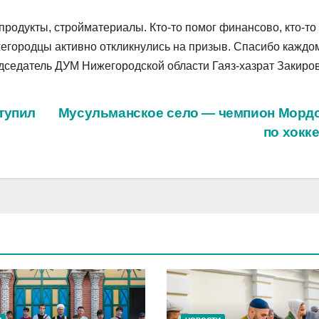
продукты, стройматериалы. Кто-то помог финансово, кто-то
городцы активно откликнулись на призыв. Спасибо каждом
дседатель ДУМ Нижегородской области Гаяз-хазрат Закиров
тупил
Мусульманское село — чемпион Морд
по хокк