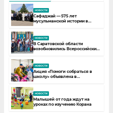
НОВОСТИ
Сафаджай — 575 лет
мусульманской истории в
самой сердцевине России
НОВОСТИ
В Саратовской области
возобновились Всероссийские
детские смены «Муслим»
НОВОСТИ
Акция «Помоги собраться в
школу» объявлена в
Татарстане
НОВОСТИ
Малышей от года ждут на
уроках по изучению Корана