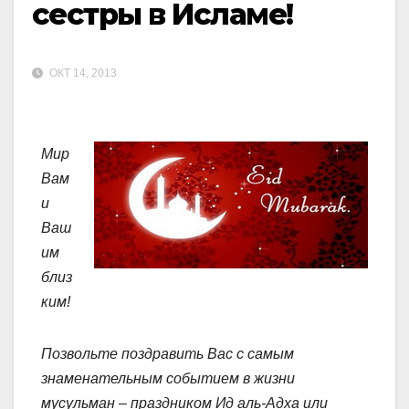
сестры в Исламе!
ОКТ 14, 2013
Мир
Вам
и
Ваш
им
близ
ким!
Позвольте поздравить Вас с самым
знаменательным событием в жизни
мусульман – праздником Ид аль-Адха или