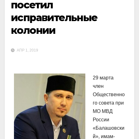
посетил
исправительные
колонии
АПР 1, 2019
29 марта
член
Общественно
го совета при
МО МВД
России
«Балашовски
й», имам-