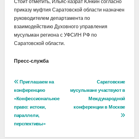
Стоит отметить, Ильяс-хазрат Юнкин согласно
приказу муфтия Саратовской области назначен
руководителем департамента по
взаимодействию Духовного управления
мусульман региона с УФСИН РФ по
Саратовской области.
Пресс-служба
Навигация
Приглашаем на
Саратовские
конференцию
мусульмане участвуют в
по
«Конфессиональное
Международной
записям
право: истоки,
конференции в Москве
параллели,
перспективы»