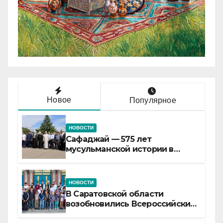
Новое
Популярное
НОВОСТИ
Сафаджай — 575 лет
мусульманской истории в
самой сердцевине России
НОВОСТИ
В Саратовской области
возобновились Всероссийские
детские смены «Муслим»