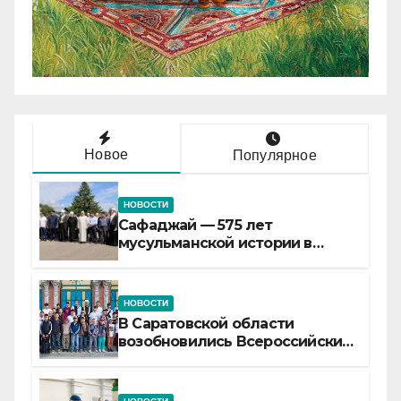
Новое
Популярное
НОВОСТИ
Сафаджай — 575 лет
мусульманской истории в
самой сердцевине России
НОВОСТИ
В Саратовской области
возобновились Всероссийские
детские смены «Муслим»