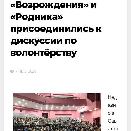
«Возрождения» и
«Родника»
присоединились к
дискуссии по
волонтёрству
ЯНВ 2, 2019
Нед
авн
о в
Сар
атов