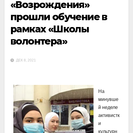
«Возрождения»
прошли обучение в
рамках «Школы
волонтера»
ДЕК 8, 2021
На
минувше
й неделе
активистк
и
культурн