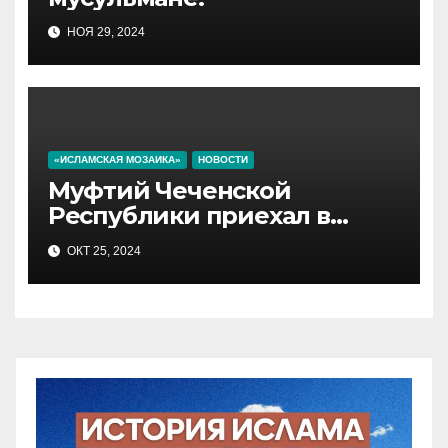
НОЯ 29, 2024
«ИСЛАМСКАЯ МОЗАИКА»
НОВОСТИ
Муфтий Чеченской
Республики приехал в
самое крупное татарское
ОКТ 25, 2024
село