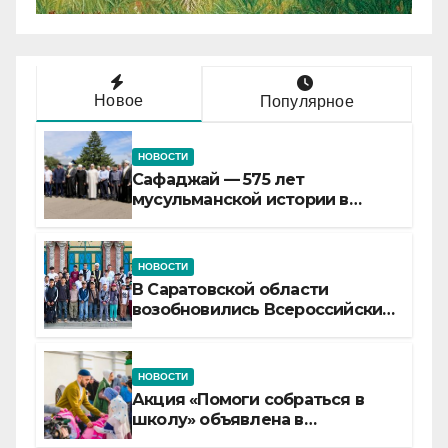
Новое
Популярное
НОВОСТИ
Сафаджай — 575 лет
мусульманской истории в
самой сердцевине России
НОВОСТИ
В Саратовской области
возобновились Всероссийские
детские смены «Муслим»
НОВОСТИ
Акция «Помоги собраться в
школу» объявлена в
Татарстане