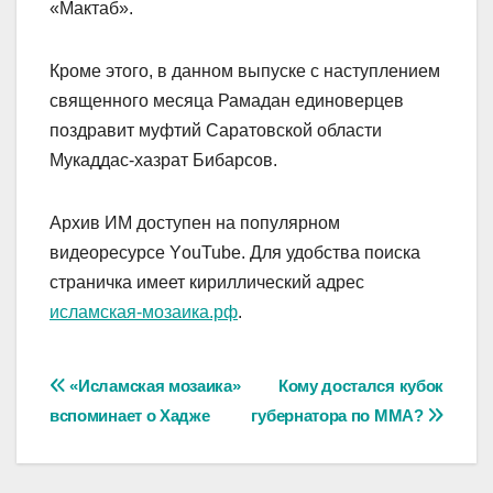
«Мактаб».
Кроме этого, в данном выпуске с наступлением
священного месяца Рамадан единоверцев
поздравит муфтий Саратовской области
Мукаддас-хазрат Бибарсов.
Архив ИМ доступен на популярном
видеоресурсе YоuTube. Для удобства поиска
страничка имеет кириллический адрес
исламская-мозаика.рф
.
Навигация
«Исламская мозаика»
Кому достался кубок
вспоминает о Хадже
губернатора по ММА?
по
записям