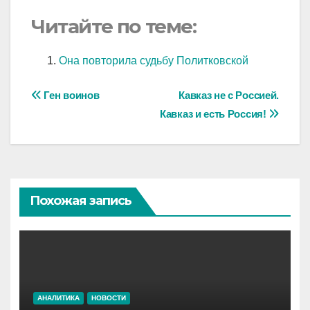
Читайте по теме:
Она повторила судьбу Политковской
Навигация
Ген воинов
Кавказ не с Россией.
Кавказ и есть Россия!
по
записям
Похожая запись
АНАЛИТИКА
НОВОСТИ