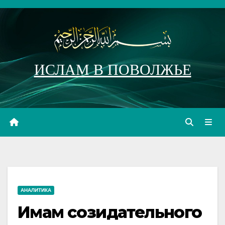
Перейти
к
содержимому
ИСЛАМ В ПОВОЛЖЬЕ
АНАЛИТИКА
Имам созидательного