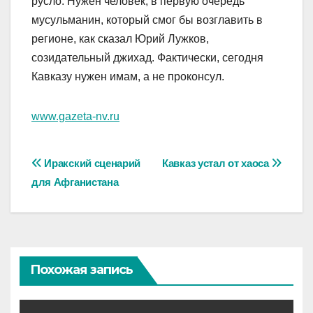
русло. Нужен человек, в первую очередь
мусульманин, который смог бы возглавить в
регионе, как сказал Юрий Лужков,
созидательный джихад. Фактически, сегодня
Кавказу нужен имам, а не проконсул.
www.gazeta-nv.ru
Навигация
Иракский сценарий
Кавказ устал от хаоса
для Афганистана
по
записям
Похожая запись