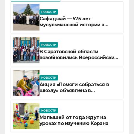
НОВОСТИ
Сафаджай — 575 лет
мусульманской истории в
самой сердцевине России
НОВОСТИ
В Саратовской области
возобновились Всероссийские
детские смены «Муслим»
НОВОСТИ
Акция «Помоги собраться в
школу» объявлена в
Татарстане
НОВОСТИ
Малышей от года ждут на
уроках по изучению Корана